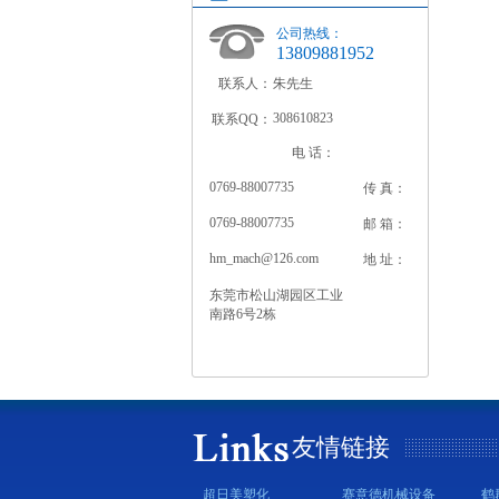
公司热线：
13809881952
联系人：
朱先生
308610823
联系QQ：
电 话：
0769-88007735
传 真：
0769-88007735
邮 箱：
hm_mach@126.com
地 址：
东莞市松山湖园区工业
南路6号2栋
友情链接
超日美塑化
赛意德机械设备
鹤