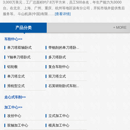
3,000万美元，工厂总面积约7.8万平方米，员工500余名，年生产能力为3000
台。在北京、上海、广州、重庆、杭州等地区设有分公司，开拓市场并提供售后
服务等。 斗山机床(中国)有限……
[查看详情]
产品分类
+ MORE
车削中心>>
单刀塔双轴卧式
带铣削的单刀塔卧...
Y轴单刀塔卧式
多刀塔卧式
铝轮毂
复合车削中心
单刀塔立式
双刀塔立式
滑枕型立式
石英研削卧式车削...
走心式车削>>
加工中心>>
攻丝中心
立式加工中心
双轴加工中心
模具加工中心