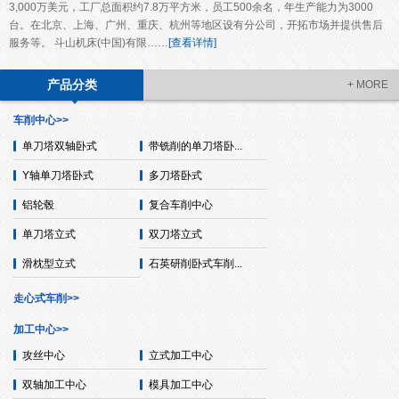
3,000万美元，工厂总面积约7.8万平方米，员工500余名，年生产能力为3000
台。在北京、上海、广州、重庆、杭州等地区设有分公司，开拓市场并提供售后
服务等。 斗山机床(中国)有限……
[查看详情]
产品分类
+ MORE
车削中心>>
单刀塔双轴卧式
带铣削的单刀塔卧...
Y轴单刀塔卧式
多刀塔卧式
铝轮毂
复合车削中心
单刀塔立式
双刀塔立式
滑枕型立式
石英研削卧式车削...
走心式车削>>
加工中心>>
攻丝中心
立式加工中心
双轴加工中心
模具加工中心